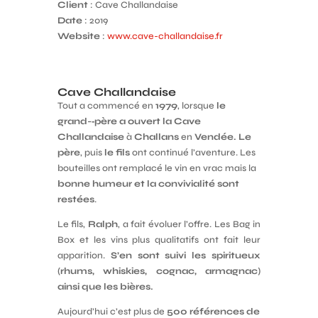
Client
: Cave Challandaise
Date
: 2019
Website
:
www.cave-challandaise.fr
Cave Challandaise
Tout a commencé en
1979
, lorsque
le
grand-­‐père a ouvert la Cave
Challandaise
à
Challans
en
Vendée. Le
père
, puis
le fils
ont continué l’aventure. Les
bouteilles ont remplacé le vin en vrac mais la
bonne humeur et la convivialité sont
restées
.
Le fils,
Ralph
, a fait évoluer l’offre. Les Bag in
Box et les vins plus qualitatifs ont fait leur
apparition.
S’en sont suivi les spiritueux
(rhums, whiskies, cognac, armagnac)
ainsi que les bières.
Aujourd’hui c’est plus de
500 références de