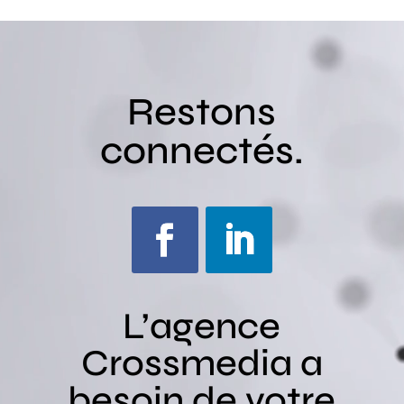
Lecteur
vidéo
Restons
connectés.
L’agence
Crossmedia a
besoin de votre