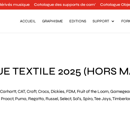
dérivés musique
Catalogue des supports de com’
Catalogue Objet
ACCUEIL
GRAPHISME
EDITIONS
SUPPORT
FOR
E TEXTILE 2025 (HORS 
Carhartt, CAT, Craft, Crocs, Dickies, FDM, Fruit of the Loom, Gamegear
, Proact, Puma, Regatta, Russel, Select, Sol’s, Spiro, Tee Jays, Timberl