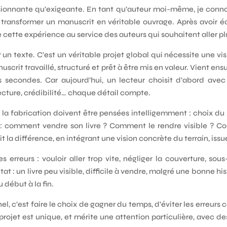
ssionnante qu’exigeante. En tant qu’auteur moi-même, je connai
t transformer un manuscrit en véritable ouvrage. Après avoir é
 cette expérience au service des auteurs qui souhaitent aller pl
 un texte. C’est un véritable projet global qui nécessite une vis
crit travaillé, structuré et prêt à être mis en valeur. Vient ens
 secondes. Car aujourd’hui, un lecteur choisit d’abord avec
 lecture, crédibilité… chaque détail compte.
t la fabrication doivent être pensées intelligemment : choix d
 : comment vendre son livre ? Comment le rendre visible ? C
it la différence, en intégrant une vision concrète du terrain, i
reurs : vouloir aller trop vite, négliger la couverture, sou
at : un livre peu visible, difficile à vendre, malgré une bonne his
 début à la fin.
c’est faire le choix de gagner du temps, d’éviter les erreurs co
projet est unique, et mérite une attention particulière, avec 