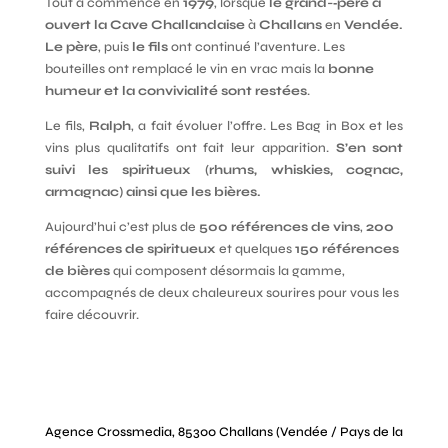
Tout a commencé en
1979
, lorsque
le grand-­‐père a
ouvert la Cave Challandaise
à
Challans
en
Vendée.
Le père
, puis
le fils
ont continué l’aventure. Les
bouteilles ont remplacé le vin en vrac mais la
bonne
humeur et la convivialité sont restées
.
Le fils,
Ralph
, a fait évoluer l’offre. Les Bag in Box et les
vins plus qualitatifs ont fait leur apparition.
S’en sont
suivi les spiritueux (rhums, whiskies, cognac,
armagnac) ainsi que les bières.
Aujourd’hui c’est plus de
500 références de vins
,
200
références de spiritueux
et quelques
150 références
de bières
qui composent désormais la gamme,
accompagnés de deux chaleureux sourires pour vous les
faire découvrir.
Agence Crossmedia, 85300 Challans (Vendée / Pays de la