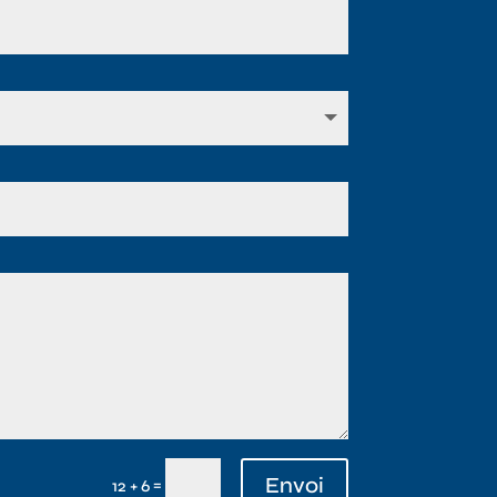
Envoi
=
12 + 6