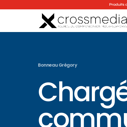
Produits 
Bonneau Grégory
Chargé
commu