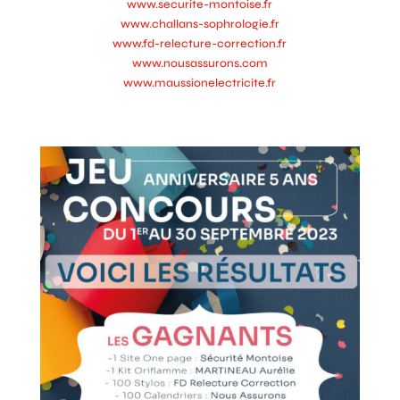
www.securite-montoise.fr
www.challans-sophrologie.fr
www.fd-relecture-correction.fr
www.nousassurons.com
www.maussionelectricite.fr