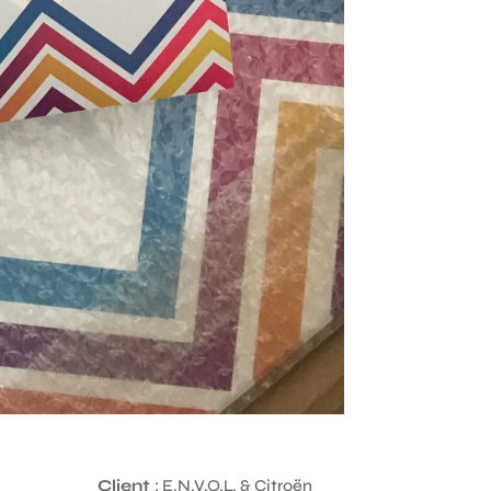
Client
: E.N.V.O.L. & Citroën