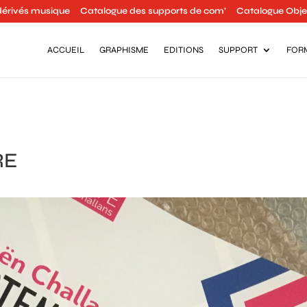
dérivés musique
Catalogue des supports de com’
Catalogue Objet
ACCUEIL
GRAPHISME
EDITIONS
SUPPORT
FOR
RE