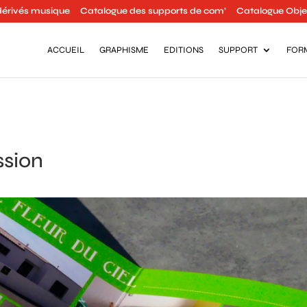
dérivés musique
Catalogue des supports de com’
Catalogue Objet
ACCUEIL
GRAPHISME
EDITIONS
SUPPORT
FOR
ssion