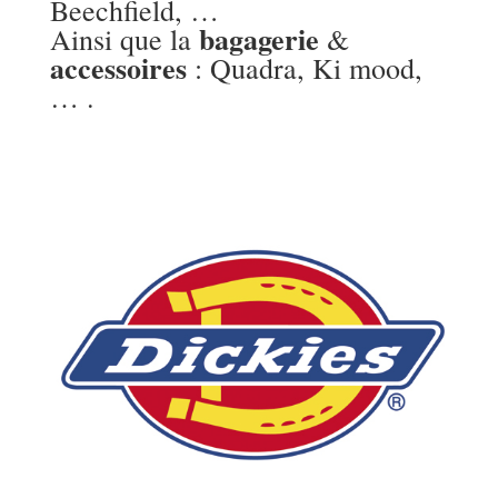
Beechfield
, …
bagagerie
Ainsi que la
&
accessoires
:
Quadra
, Ki mood,
… .